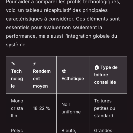
Pour aider à comparer les profils technologiques,
voici un tableau récapitulatif des principales
caractéristiques à considérer. Ces éléments sont
essentiels pour évaluer non seulement la
performance, mais aussi l’intégration globale du
système.
🔧
⚡
🏠 Type de
Tech
Rendem
🎨
toiture
nolog
ent
Esthétique
conseillée
ie
moyen
Mono
Toitures
Noir
crista
18-22 %
petites ou
uniforme
llin
standard
Polyc
Bleuté,
Grandes